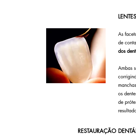
LENTE
As facet
de conta
dos dent
Ambas sã
corrigin
manchas,
os dente
de próte
resultad
RESTAURAÇÃO DENTÁR