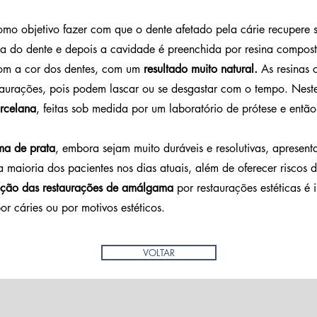
omo objetivo
fazer com que o dente afetado pela cárie recupere s
da do dente e depois a cavidade é preenchida por resina compost
om a cor dos dentes, com um
resultado muito natural.
As resinas 
taurações, pois podem lascar ou se desgastar com o tempo. Neste
orcelana
,
feitas sob medida por um laboratório de prótese e entã
ma de prata
, embora sejam muito duráveis e resolutivas, aprese
a a maioria dos pacientes nos dias atuais, além de oferecer riscos
uição das restaurações de amálgama
por restaurações estéticas é
or cáries ou por motivos estéticos.
VOLTAR