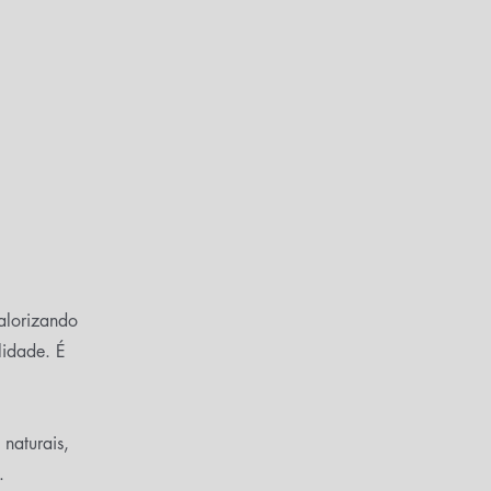
valorizando
lidade. É
naturais,
.