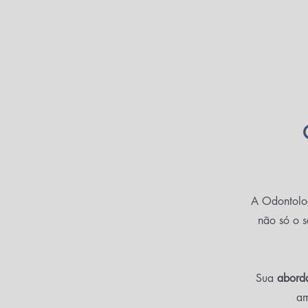
A Odontolog
não só o s
Sua
aborda
am